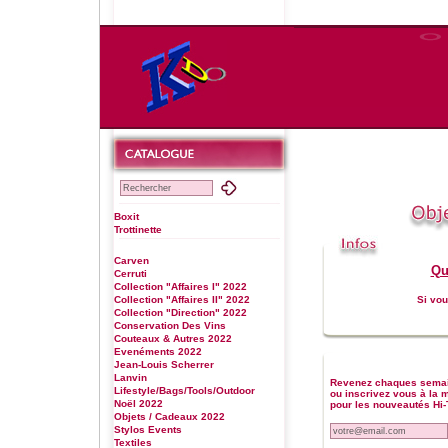
Boxit
Trottinette
Carven
Qu
Cerruti
Collection "Affaires I" 2022
Collection "Affaires II" 2022
Si vou
Collection "Direction" 2022
Conservation Des Vins
Couteaux & Autres 2022
Evenéments 2022
Jean-Louis Scherrer
Lanvin
Revenez chaques sema
Lifestyle/Bags/Tools/Outdoor
ou inscrivez vous à la ma
Noël 2022
pour les nouveautés Hi-
Objets / Cadeaux 2022
Stylos Events
Textiles